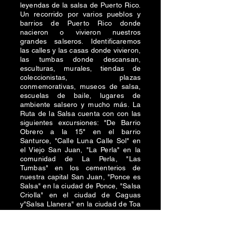
leyendas de la salsa de Puerto Rico.
Un recorrido por varios pueblos y
barrios de Puerto Rico donde
nacieron o vivieron nuestros
grandes salseros. Identificaremos
las calles y las casas donde vivieron,
las tumbas donde descansan,
esculturas, murales, tiendas de
coleccionistas, plazas
conmemorativas, museos de salsa,
escuelas de baile, lugares de
ambiente salsero y mucho más. La
Ruta de la Salsa cuenta con con las
siguientes excursiones: "De Barrio
Obrero a la 15" en el barrio
Santurce, "Calle Luna Calle Sol" en
el Viejo San Juan, "La Perla" en la
comunidad de La Perla, "Las
Tumbas" en los cementerios de
nuestra capital San Juan, "Ponce es
Salsa" en la ciudad de Ponce, "Salsa
Criolla" en el ciudad de Caguas
y"Salsa Llanera" en la ciudad de Toa
Baja . La Ruta de la Salsa se ofrece
en formato privado o para grupos.