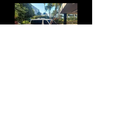
Sprinter Mercedes Benz - 12 pasejeros
Ford 450 Econoline - 25 pasajeros
© 2025 by CL Tours PR | Clement De Freitas